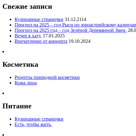
Свежие записи
Кулинарные странички
31.12.2114
Прогноз на 2025 – год Рыси по зороастрийскому календа
Прогноз на 2025 год – год Зелёной Деревянной Змеи.
28.
Вечер в хату.
17.01.2025
Впечатление от концерта
19.10.2024
Косметика
Рецепты природной косметики
Кожа лица
Питание
Кулинарные странички
Есть, чтобы жить.