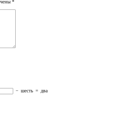
ечены
*
−
шесть
=
два